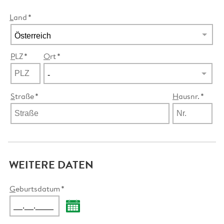
L
and
P
LZ
O
rt
S
traße
H
ausnr.
WEITERE DATEN
G
eburtsdatum